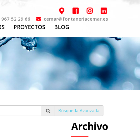
967 52 29 66
cemar@fontaneriacemar.es
OS
PROYECTOS
BLOG
Búsqueda Avanzada
Archivo