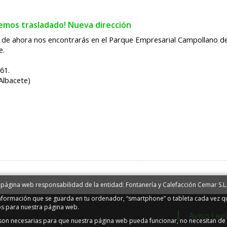
emos trasladado! Nueva dirección
r de ahora nos encontrarás en el Parque Empresarial Campollano d
e.
 61.
Albacete)
 página web responsabilidad de la entidad: Fontanería y Calefacción Cemar S.L
información que se guarda en tu ordenador, “smartphone” o tableta cada vez qu
os para nuestra página web.
Aviso Leg
s son necesarias para que nuestra página web pueda funcionar, no necesitan de 