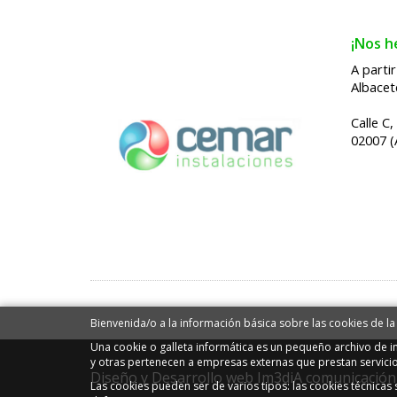
¡Nos h
A parti
Albacet
Calle C,
02007 (
Bienvenida/o a la información básica sobre las cookies de la
Una cookie o galleta informática es un pequeño archivo de 
y otras pertenecen a empresas externas que prestan servici
Diseño y Desarrollo web Im3diA comunicación
Las cookies pueden ser de varios tipos: las cookies técnica