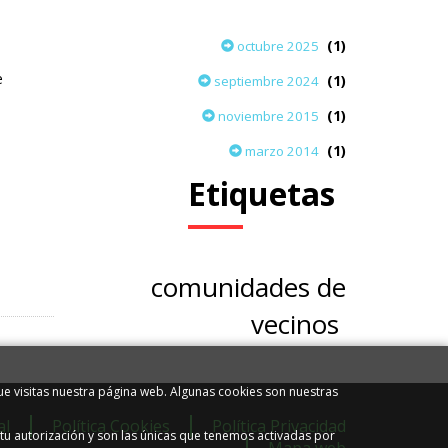
(1)
octubre 2025
e
(1)
septiembre 2024
(1)
noviembre 2015
(1)
marzo 2014
Etiquetas
comunidades de
vecinos
.
e visitas nuestra página web. Algunas cookies son nuestras
al
Política Cookies
Política Privacidad
tu autorización y son las únicas que tenemos activadas por