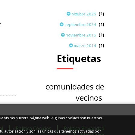
(1)
octubre 2025
e
(1)
septiembre 2024
(1)
noviembre 2015
(1)
marzo 2014
Etiquetas
comunidades de
vecinos
.
e visitas nuestra página web. Algunas cookies son nuestras
al
Política Cookies
Política Privacidad
tu autorización y son las únicas que tenemos activadas por