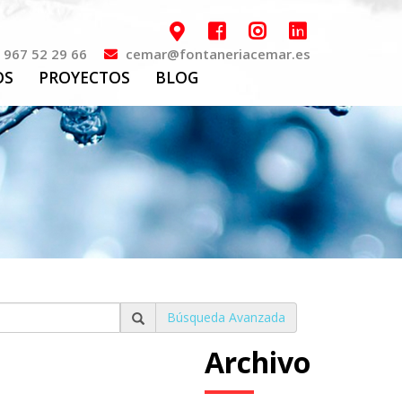
967 52 29 66
cemar@fontaneriacemar.es
OS
PROYECTOS
BLOG
Búsqueda Avanzada
Archivo