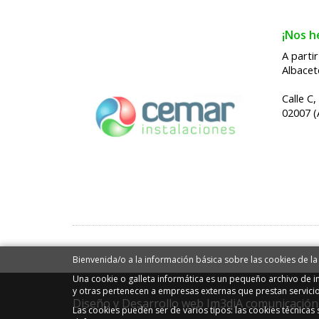
¡Nos h
A parti
Albacet
Calle C,
02007 (
Bienvenida/o a la información básica sobre las cookies de la
Una cookie o galleta informática es un pequeño archivo de 
y otras pertenecen a empresas externas que prestan servici
Diseño y Desarrollo web Im3diA comunicación
Las cookies pueden ser de varios tipos: las cookies técnica