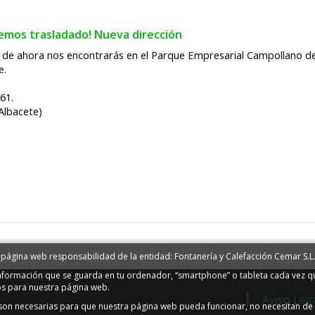
emos trasladado! Nueva dirección
r de ahora nos encontrarás en el Parque Empresarial Campollano d
e.
 61.
Albacete)
 página web responsabilidad de la entidad: Fontanería y Calefacción Cemar S.L
información que se guarda en tu ordenador, “smartphone” o tableta cada vez qu
os para nuestra página web.
Aviso Leg
s son necesarias para que nuestra página web pueda funcionar, no necesitan de 