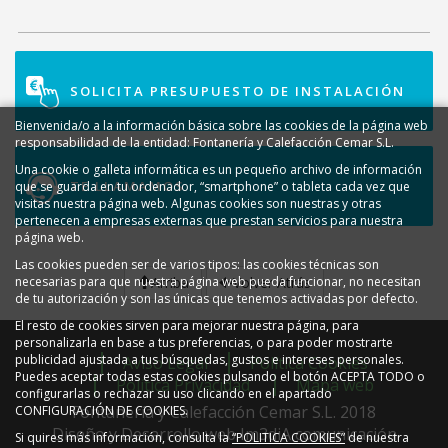
SOLICITA PRESUPUESTO DE INSTALACIÓN
Bienvenida/o a la información básica sobre las cookies de la página web
responsabilidad de la entidad: Fontanería y Calefacción Cemar S.L.
Una cookie o galleta informática es un pequeño archivo de información
TE LLAMAMOS
que se guarda en tu ordenador, “smartphone” o tableta cada vez que
visitas nuestra página web. Algunas cookies son nuestras y otras
pertenecen a empresas externas que prestan servicios para nuestra
página web.
Las cookies pueden ser de varios tipos: las cookies técnicas son
Arriba
Volver Atrás
necesarias para que nuestra página web pueda funcionar, no necesitan
de tu autorización y son las únicas que tenemos activadas por defecto.
El resto de cookies sirven para mejorar nuestra página, para
personalizarla en base a tus preferencias, o para poder mostrarte
publicidad ajustada a tus búsquedas, gustos e intereses personales.
Aviso Legal
Política Cookies
Puedes aceptar todas estas cookies pulsando el botón ACEPTA TODO o
Política Privacidad
Mapa web
configurarlas o rechazar su uso clicando en el apartado
Fontanería y Calefacción Cemar S.L. 2018
CONFIGURACIÓN DE COOKIES.
Diseño y Desarrollo web Im3diA comunicación
Si quires más información, consulta la
“POLITICA COOKIES”
de nuestra