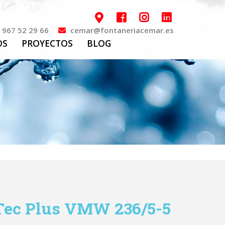
967 52 29 66
cemar@fontaneriacemar.es
OS
PROYECTOS
BLOG
 Tec Plus VMW 236/5-5