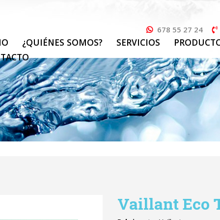
678 55 27 24
IO
¿QUIÉNES SOMOS?
SERVICIOS
PRODUCT
TACTO
Vaillant Eco