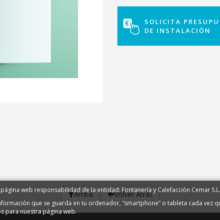
SOLICITA PRESUP
DE INSTALACIÓN
 página web responsabilidad de la entidad: Fontanería y Calefacción Cemar S.L
Arriba
Volver Atrás
información que se guarda en tu ordenador, “smartphone” o tableta cada vez qu
os para nuestra página web.