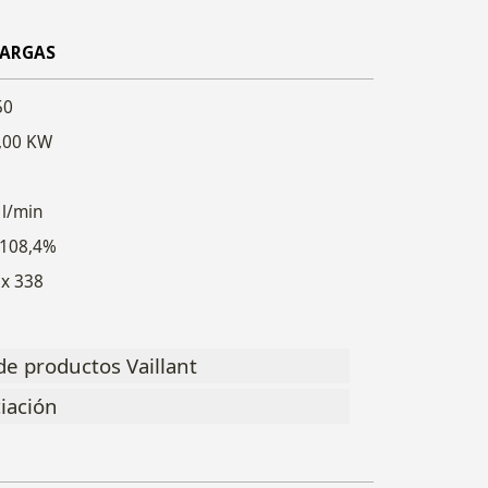
CARGAS
50
8,00 KW
 l/min
 108,4%
 x 338
de productos Vaillant
ciación