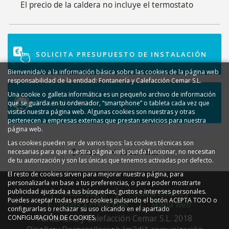
El precio de la caldera no incluye el termostato
SOLICITA PRESUPUESTO DE INSTALACIÓN
Bienvenida/o a la información básica sobre las cookies de la página web
responsabilidad de la entidad: Fontanería y Calefacción Cemar S.L.
Una cookie o galleta informática es un pequeño archivo de información
TE LLAMAMOS
que se guarda en tu ordenador, “smartphone” o tableta cada vez que
visitas nuestra página web. Algunas cookies son nuestras y otras
pertenecen a empresas externas que prestan servicios para nuestra
página web.
Las cookies pueden ser de varios tipos: las cookies técnicas son
Arriba
Volver Atrás
necesarias para que nuestra página web pueda funcionar, no necesitan
de tu autorización y son las únicas que tenemos activadas por defecto.
El resto de cookies sirven para mejorar nuestra página, para
personalizarla en base a tus preferencias, o para poder mostrarte
publicidad ajustada a tus búsquedas, gustos e intereses personales.
Aviso Legal
Política Cookies
Puedes aceptar todas estas cookies pulsando el botón ACEPTA TODO o
Política Privacidad
Mapa web
configurarlas o rechazar su uso clicando en el apartado
Fontanería y Calefacción Cemar S.L. 2018
CONFIGURACIÓN DE COOKIES.