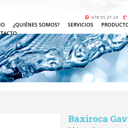
678 55 27 24
IO
¿QUIÉNES SOMOS?
SERVICIOS
PRODUCT
TACTO
Baxiroca Gav