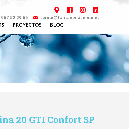
967 52 29 66
cemar@fontaneriacemar.es
OS
PROYECTOS
BLOG
ina 20 GTI Confort SP